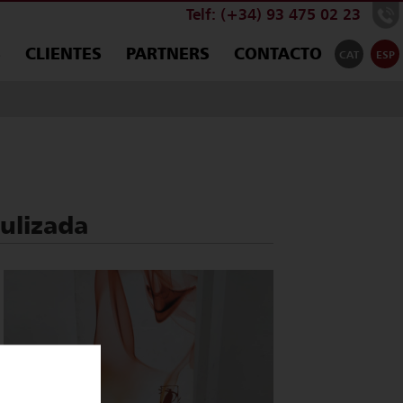
Telf: (+34) 93 475 02 23
S
CLIENTES
PARTNERS
CONTACTO
CAT
ESP
bulizada