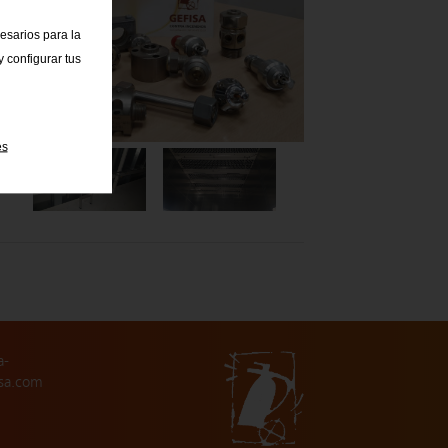
cesarios para la
 configurar tus
es
a-
sa.com