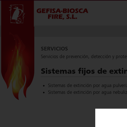
SERVICIOS
Servicios de prevención, detección y prot
Sistemas fijos de ext
Sistemas de extinción por agua pulver
Sistemas de extinción por agua nebuli