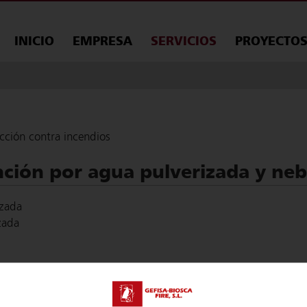
INICIO
EMPRESA
SERVICIOS
PROYECTO
ección contra incendios
inción por agua pulverizada y ne
izada
zada