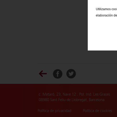
Utilizamos cook
elaboración de
c. Mataró, 23, Nave 12 . Pol. Ind. Les Grases
08980 Sant Feliu de Llobregat, Barcelona
Política de privacidad
Política de cookies