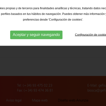
ies propias y de terceros para finalidades analíticas y técnicas, tratando datos ne
 perfiles basados en tus hábitos de navegación. Puedes obtener más información y
preferencias desde 'Configuración de cookies'.
Aceptar y seguir navegando
Configuración de cooki
Tel: (+34) 93 475 02 23
E-Mail:
gefis
Fax: (+34) 93 474 36 81
biosca@gefi
Aviso legal
Mapa web
Diseño web Anunzia